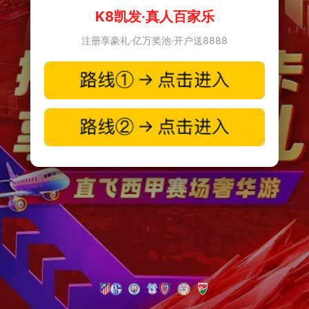
K8凯发·真人百家乐
注册享豪礼·亿万奖池·开户送8888